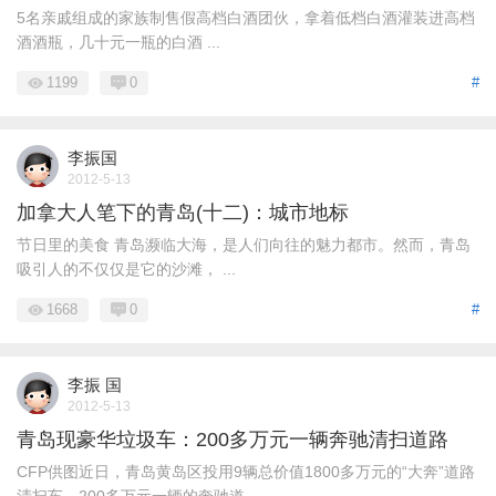
5名亲戚组成的家族制售假高档白酒团伙，拿着低档白酒灌装进高档
酒酒瓶，几十元一瓶的白酒 ...
1199
0
#
李振国
2012-5-13
加拿大人笔下的青岛(十二)：城市地标
节日里的美食 青岛濒临大海，是人们向往的魅力都市。然而，青岛
吸引人的不仅仅是它的沙滩， ...
1668
0
#
李振 国
2012-5-13
青岛现豪华垃圾车：200多万元一辆奔驰清扫道路
CFP供图近日，青岛黄岛区投用9辆总价值1800多万元的“大奔”道路