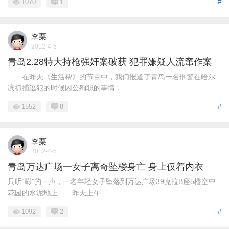
1070
1
#
李栗
2012-4-5
青岛2.28特大持枪强奸案破获 犯罪嫌疑人流窜作案
在昨天《生活帮》的节目中，我们报道了青岛一名刑警在哈尔
滨抓捕逃犯的时候因公殉职的事情， ...
1552
8
#
李栗
2012-4-5
青岛万达广场一女子离奇坠楼身亡 身上仅着内衣
只听“嘭”的一声，一名年轻女子坠落到万达广场39克拉B座5楼空中
花园的水泥地上……昨天上午 ...
1092
2
#