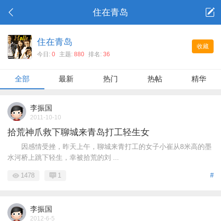
住在青岛
住在青岛
收藏
今日:
0
主题:
880
排名:
36
全部
最新
热门
热帖
精华
李振国
2011-10-10
拾荒神爪救下聊城来青岛打工轻生女
因感情受挫，昨天上午，聊城来青打工的女子小崔从8米高的墨
水河桥上跳下轻生，幸被拾荒的刘 ...
1478
1
#
李振国
2012-6-5