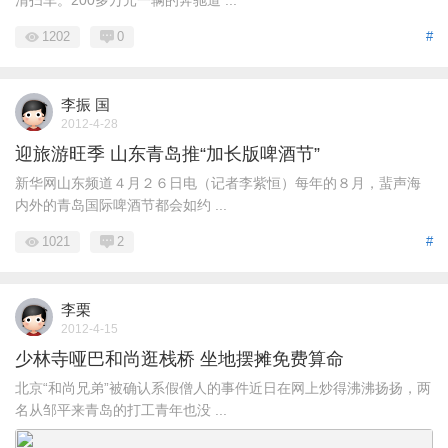
清扫车。200多万元一辆的奔驰道 ...
1202
0
#
李振 国
2012-4-28
迎旅游旺季 山东青岛推“加长版啤酒节”
新华网山东频道４月２６日电（记者李紫恒）每年的８月，蜚声海
内外的青岛国际啤酒节都会如约 ...
1021
2
#
李栗
2012-4-15
少林寺哑巴和尚逛栈桥 坐地摆摊免费算命
北京“和尚兄弟”被确认系假僧人的事件近日在网上炒得沸沸扬扬，两
名从邹平来青岛的打工青年也没 ...