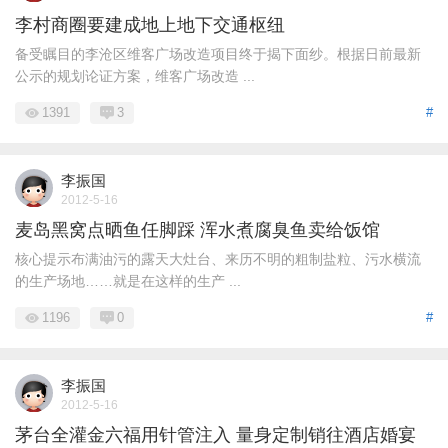
李村商圈要建成地上地下交通枢纽
备受瞩目的李沧区维客广场改造项目终于揭下面纱。根据日前最新
公示的规划论证方案，维客广场改造 ...
1391
3
#
李振国
2012-5-16
麦岛黑窝点晒鱼任脚踩 浑水煮腐臭鱼卖给饭馆
核心提示布满油污的露天大灶台、来历不明的粗制盐粒、污水横流
的生产场地……就是在这样的生产 ...
1196
0
#
李振国
2012-5-16
茅台全灌金六福用针管注入 量身定制销往酒店婚宴