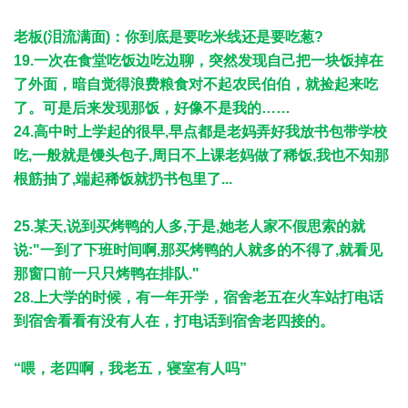
老板(泪流满面)：你到底是要吃米线还是要吃葱?
19.一次在食堂吃饭边吃边聊，突然发现自己把一块饭掉在
了外面，暗自觉得浪费粮食对不起农民伯伯，就捡起来吃
了。可是后来发现那饭，好像不是我的……
24.高中时上学起的很早,早点都是老妈弄好我放书包带学校
吃,一般就是馒头包子,周日不上课老妈做了稀饭,我也不知那
根筋抽了,端起稀饭就扔书包里了...
25.某天,说到买烤鸭的人多,于是,她老人家不假思索的就
说:"一到了下班时间啊,那买烤鸭的人就多的不得了,就看见
那窗口前一只只烤鸭在排队."
28.上大学的时候，有一年开学，宿舍老五在火车站打电话
到宿舍看看有没有人在，打电话到宿舍老四接的。
“喂，老四啊，我老五，寝室有人吗”