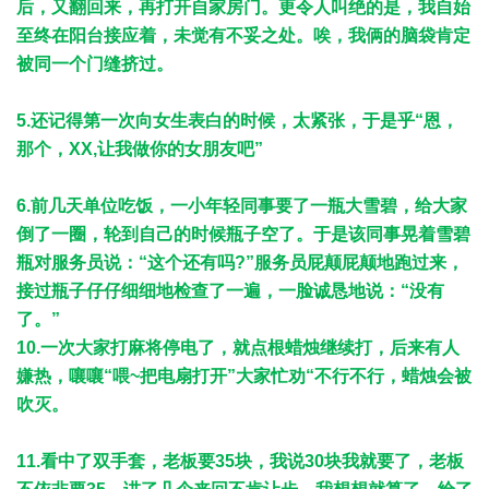
后，又翻回来，再打开自家房门。更令人叫绝的是，我自始
至终在阳台接应着，未觉有不妥之处。唉，我俩的脑袋肯定
被同一个门缝挤过。
5.还记得第一次向女生表白的时候，太紧张，于是乎“恩，
那个，XX,让我做你的女朋友吧”
6.前几天单位吃饭，一小年轻同事要了一瓶大雪碧，给大家
倒了一圈，轮到自己的时候瓶子空了。于是该同事晃着雪碧
瓶对服务员说：“这个还有吗?”服务员屁颠屁颠地跑过来，
接过瓶子仔仔细细地检查了一遍，一脸诚恳地说：“没有
了。”
10.一次大家打麻将停电了，就点根蜡烛继续打，后来有人
嫌热，嚷嚷“喂~把电扇打开”大家忙劝“不行不行，蜡烛会被
吹灭。
11.看中了双手套，老板要35块，我说30块我就要了，老板