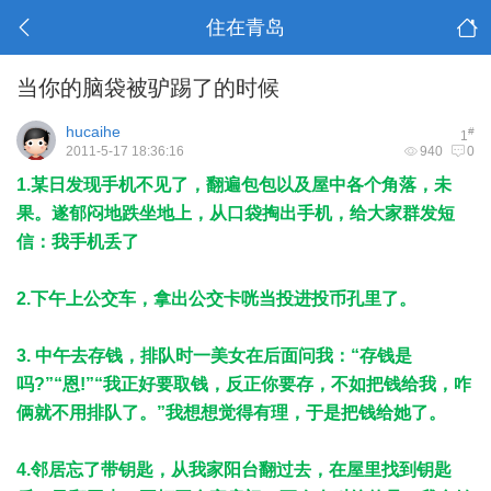
住在青岛
当你的脑袋被驴踢了的时候
hucaihe
#
1
2011-5-17 18:36:16
940
0
1.某日发现手机不见了，翻遍包包以及屋中各个角落，未
果。遂郁闷地跌坐地上，从口袋掏出手机，给大家群发短
信：我手机丢了
2.下午上公交车，拿出公交卡咣当投进投币孔里了。
3. 中午去存钱，排队时一美女在后面问我：“存钱是
吗?”“恩!”“我正好要取钱，反正你要存，不如把钱给我，咋
俩就不用排队了。”我想想觉得有理，于是把钱给她了。
4.邻居忘了带钥匙，从我家阳台翻过去，在屋里找到钥匙