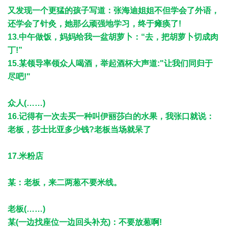
又发现一个更猛的孩子写道：张海迪姐姐不但学会了外语，
还学会了针灸，她那么顽强地学习，终于瘫痪了!
13.中午做饭，妈妈给我一盆胡萝卜：“去，把胡萝卜切成肉
丁!”
15.某领导率领众人喝酒，举起酒杯大声道:"让我们同归于
尽吧!"
众人(……)
16.记得有一次去买一种叫伊丽莎白的水果，我张口就说：
老板，莎士比亚多少钱?老板当场就呆了
17.米粉店
某：老板，来二两葱不要米线。
老板(……)
某(一边找座位一边回头补充)：不要放葱啊!