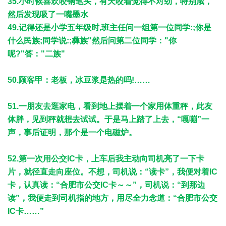
35.小时候喜欢咬钢笔头，有天咬着觉得不对劲，特别咸，
然后发现吸了一嘴墨水
49.记得还是小学五年级时,班主任问一组第一位同学:;你是
什么民族;同学说:;彝族"然后问第二位同学："你
呢?"答："二族"
50.顾客甲：老板，冰豆浆是热的吗!……
51.一朋友去逛家电，看到地上摆着一个家用体重秤，此友
体胖，见到秤就想去试试。于是马上踏了上去，“嘎嘣”一
声，事后证明，那个是一个电磁炉。
52.第一次用公交IC卡，上车后我主动向司机亮了一下卡
片，就径直走向座位。不想，司机说：“读卡”，我便对着IC
卡，认真读：“合肥市公交IC卡～～”，司机说：“到那边
读”，我便走到司机指的地方，用尽全力念道：“合肥市公交
IC卡……”