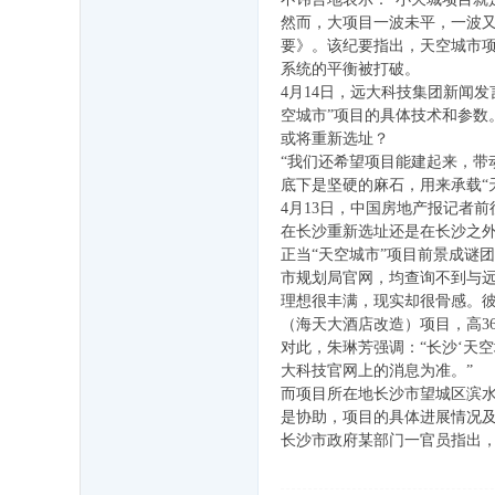
人
然而，大项目一波未平，一波又
,
要》。该纪要指出，天空城市
系统的平衡被打破。
聊
4月14日，远大科技集团新闻发
城
空城市”项目的具体技术和参
老
或将重新选址？
“我们还希望项目能建起来，带
乡
底下是坚硬的麻石，用来承载“
,
4月13日，中国房地产报记者
聊
在长沙重新选址还是在长沙之
正当“天空城市”项目前景成谜
城
市规划局官网，均查询不到与
老
理想很丰满，现实却很骨感。彼
（海天大酒店改造）项目，高36
乡
对此，朱琳芳强调：“长沙‘天
会
大科技官网上的消息为准。”
,
而项目所在地长沙市望城区滨
是协助，项目的具体进展情况
聊
长沙市政府某部门一官员指出
城
人