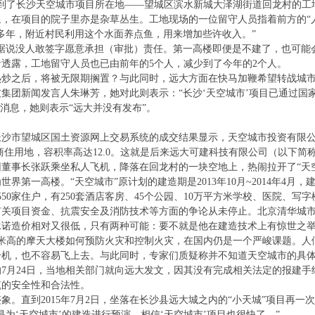
来到了长沙天空城市项目所在地——望城区滨水新城大泽湖街道回龙村的
，在项目的院子里亦是杂草丛生。工地现场的一位留守人员指着前方的“
多年，附近村民利用这个水面养点鱼，用来增加些许收入。”
据说没人敢签字愿意承担（审批）责任。第一高楼即便是不建了，也可能
透露，工地留守人员也已由前年的5个人，减少到了今年的2个人。
炒之后，将被无限期搁置？与此同时，远大方面在快马加鞭希望转战城市
集团新闻发言人朱琳芳，她对此则表示：“长沙‘天空城市’项目已通过国
的消息，她则表示“远大并没有发布”。
日。长沙市望城区国土资源网上交易系统的成交结果显示，天空城市投资有限公
.95亩)的商住用地，容积率高达12.0。这就是后来远大可建科技有限公司（以下
集团董事长张跃乘坐私人飞机，降落在回龙村的一块空地上，热闹拉开了“天
第一高楼。“天空城市”原计划的建造期是2013年10月~2014年4月，建
550家住户，有250套酒店客房、45个公园、10万平方米学校、医院、写
有关项目资金、抗震安全及消防技术等方面的争论从未停止。北京清华城市
承诺造价相对又很低，只有两种可能：要不就是他在建造技术上有惊世之举
8米高的摩天大楼如何预防火灾和控制火灾，在国内仍是一个严峻课题。人
升机，也不容易飞上去。与此同时，专家们质疑称并不知道天空城市的具
7月24日，当地相关部门就向远大发文，因其没有完成相关法定的报建
筑的安全性和合法性。
象。直到2015年7月2日，坐落在长沙县远大城之内的“小天城”项目再
为‘天空城市’的建造进行预演，相信‘天空城市’项目也很快了。”