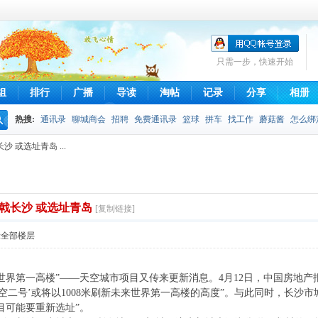
只需一步，快速开始
组
排行
广播
导读
淘帖
记录
分享
相册
热搜:
通讯录
聊城商会
招聘
免费通讯录
篮球
拼车
找工作
蘑菇酱
怎么绑
搜
 或选址青岛 ...
不得发布
拼车信息
qq通讯录
摄影
索
戟长沙 或选址青岛
[复制链接]
示全部楼层
“世界第一高楼”——天空城市项目又传来更新消息。4月12日，中国房地
‘天空二号’或将以1008米刷新未来世界第一高楼的高度”。与此同时，长
目可能要重新选址”。