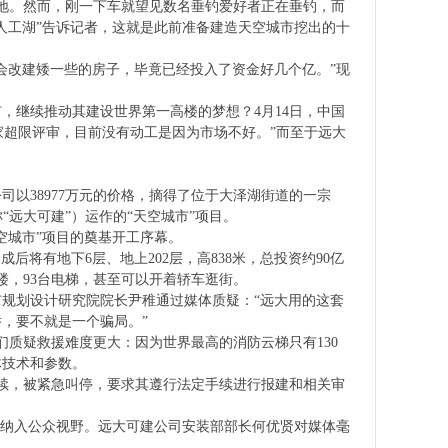
工地。然而，刚一下车就望见数名垂钓爱好者正在垂钓，而
人工湖”告诉记者，这就是此前准备建造天空城市挖出的十
会改建矮一些的房子，毕竟已经投入了资金好几个亿。”现
，继续推动其建设世界第一高楼的梦想？4月14日，中国
家超限评审，目前没有动工是因为市场不好。”而至于远大
司以38977万元的价格，摘得了位于大泽湖街道的一宗
简称“远大可建”）运作的“天空城市”项目。
空城市”项目的奠基开工序幕。
成后将有地下6层、地上202层，高838米，总投资约90亿
字楼，93台电梯，甚至可以开着轿车逛街。
规划设计研究院院长尹稚通过媒体质疑：“远大用的这套
，要不就是一个骗局。”
们质疑救援难度更大：因为世界最高的消防云梯只有130
体技术和参数。
手续，被紧急叫停，要求其遵行法定手续进行报建和相关审
一次纳入公众视野。远大可建公司安装部部长何优贤对媒体毫