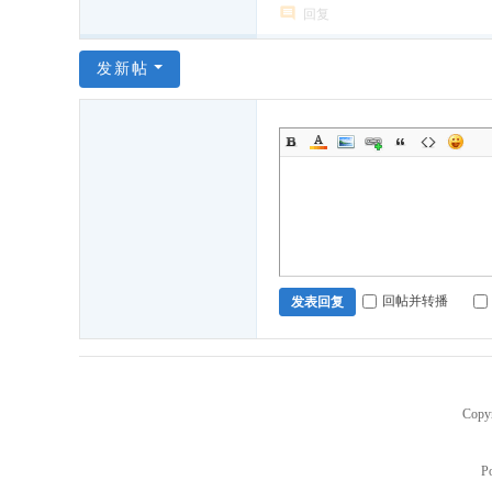
回复
在
青
发新帖
岛
,
青
岛
的
聊
城
回帖并转播
发表回复
人
,
聊
城
Copy
同
乡
P