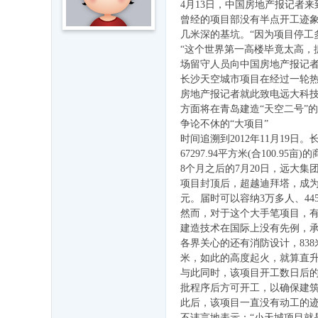
4月13日，中国房地产报记者
益
曾经的项目部没有半点开工迹象
平
几米深的基坑。“因为项目停工
“这个世界第一高楼毕竟太高，
台
场留守人员向中国房地产报记者
-
长沙天空城市项目在经过一轮热
房地产报记者就此致电远大科技
聊
方面将在青岛建造“天空二号”
城
争论不休的“大项目”
人
时间追溯到2012年11月19
67297.94平方米(合100
,
8个月之后的7月20日，远大
聊
项目封顶后，超越迪拜塔，成为世界
城
元。届时可以容纳3万多人、44
然而，对于这个大手笔项目，
人
建造技术在国际上没有先例，
缘
各界关心的还有消防设计，83
米，如此的高度起火，就算直
来
与此同时，该项目开工数日后的
一
批程序后方可开工，以确保建
家
此后，该项目一直没有动工的迹
不讳言地表示：“小天城项目就是