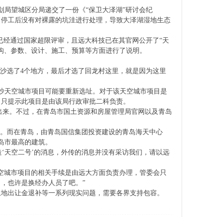
规划局望城区分局递交了一份《“保卫大泽湖”研讨会纪
，停工后没有对裸露的坑洼进行处理，导致大泽湖湿地生态
1日已经通过国家超限评审，且远大科技已在其官网公开了“天
构、参数、设计、施工、预算等方面进行了说明。
长沙选了4个地方，最后才选了回龙村这里，就是因为这里
长沙天空城市项目可能要重新选址。对于该天空城市项目是
，只提示此项目是由该局行政审批二科负责。
传出来。不过，在青岛市国土资源和房屋管理局官网以及青岛
基。而在青岛，由青岛国信集团投资建设的青岛海天中心
青岛市最高的建筑。
造‘天空二号’的消息，外传的消息并没有采访我们，请以远
空城市项目的相关手续是由远大方面负责办理，管委会只
，也许是换经办人员了吧。”
土地出让金退补等一系列现实问题，需要各界支持包容。