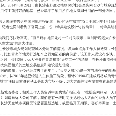
起。2014年8月29日，由长沙市野生动植物保护协会牵头向长沙市城乡
项目停工前打好的地基，已经填平了项目所在地大泽湖外围的一部分农田
言人朱琳芳告诉中国房地产报记者，长沙“天空城市”项目于2014年4月
数。记者也同时看到了官网上的一份《蜂巢建筑设计订购简章》，对蜂巢结
动我们尽快致富呢。”项目所在地回龙村一位村民表示，当时听说远大在
天空之城”的超大体量。
前往长沙市城乡规划局望城区分局了解情况。该局重点办工作人员透露，
外，比如青岛等地另行选址？当得知记者的身份后，该工作人员没有多谈
团之时，4月12日，远大准备在青岛建造“天空二号”的消息，在长沙市流
远大集团相关的土地交易信息和建设规划信息。
时的传闻，至今已经过去了两年半，“天空之城”仍是一方与地齐平的地
9米，从2015年起已经进入主体施工阶段，预计2019年底建成后将成为
空城市’项目目前没有动工是因为市场不好，远大方面并没有发布在青岛建
水新城管委会，相关工作人员告诉中国房地产报记者：“按照合同约定，天
及计划请向远大公司了解，我们也有一段时间没见过远大方面的经办人员了
，长沙天空城市项目无论是否重新选址，或面临开工期限、容积率调整、