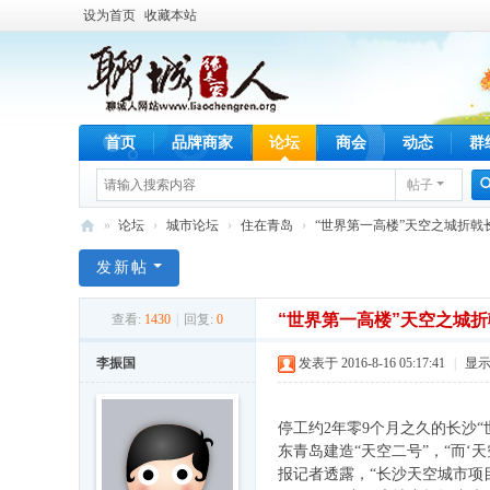
设为首页
收藏本站
首页
品牌商家
论坛
商会
动态
群
帖子
»
论坛
›
城市论坛
›
住在青岛
›
“世界第一高楼”天空之城折戟长沙
服
发新帖
务
“世界第一高楼”天空之城折
于
查看:
1430
|
回复:
0
聊
李振国
发表于 2016-8-16 05:17:41
|
显
城
人
停工约2年零9个月之久的长沙
的
东青岛建造“天空二号”，“而
报记者透露，“长沙天空城市项
公