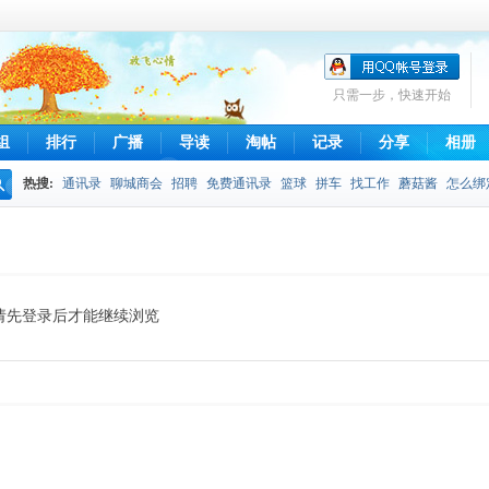
只需一步，快速开始
组
排行
广播
导读
淘帖
记录
分享
相册
热搜:
通讯录
聊城商会
招聘
免费通讯录
篮球
拼车
找工作
蘑菇酱
怎么绑
搜
不得发布
拼车信息
qq通讯录
摄影
索
请先登录后才能继续浏览