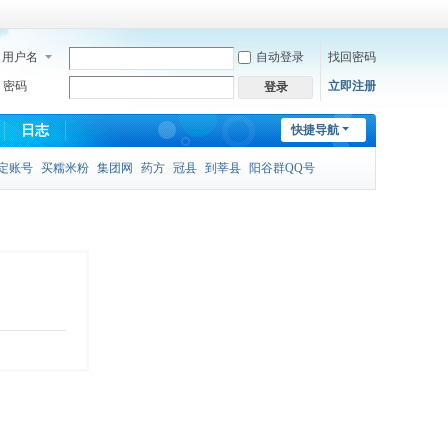
用户名
自动登录
找回密码
密码
立即注册
登录
日志
快捷导航
定账号
买糯米粉
集团网
药方
冠县
到莘县
阳谷群QQ号