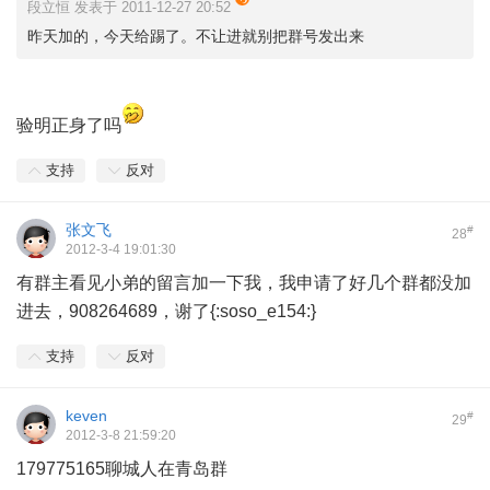
段立恒 发表于 2011-12-27 20:52
昨天加的，今天给踢了。不让进就别把群号发出来
验明正身了吗
支持
反对
张文飞
#
28
2012-3-4 19:01:30
有群主看见小弟的留言加一下我，我申请了好几个群都没加
进去，908264689，谢了{:soso_e154:}
支持
反对
keven
#
29
2012-3-8 21:59:20
179775165聊城人在青岛群