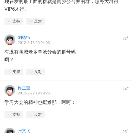
现在发的最上面的群就是同乡会合并的群，想办大群得
VIP6才行。
支持
反对
刘德衍
#
23
2012-2-13 20:04:03
有没有聊城老乡李沧分会的群号码
啊？
支持
反对
许正奎
#
24
2012-2-22 19:19:26
学习大会的精神也挺难那；呵呵；
支持
反对
张文飞
#
25