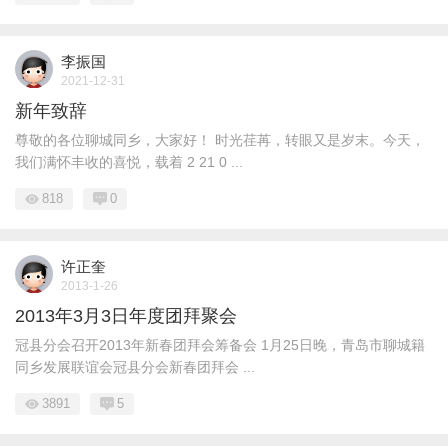
李振国
2021-12-31
新年致辞
尊敬的各位聊城同乡，大家好！ 时光荏苒，转眼又是岁末。今天，
我们满怀丰收的喜悦，载着 2 21 0 ...
818
0
许正奎
2013-1-26
2013年3月3日年度团拜聚会
冠县分会召开2013年新春团拜会筹备会 1月25日晚，青岛市聊城籍
同乡发展联谊会冠县分会新春团拜会 ...
3891
5