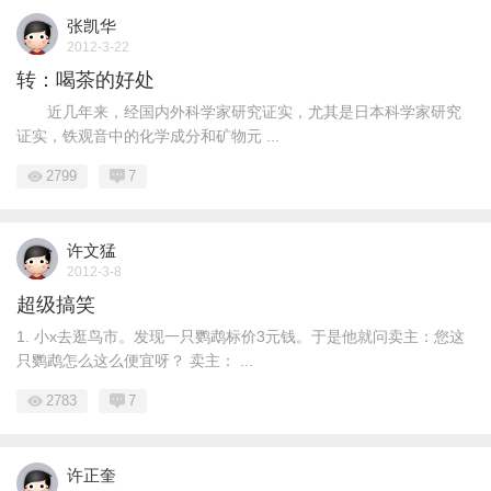
张凯华
2012-3-22
转：喝茶的好处
近几年来，经国内外科学家研究证实，尤其是日本科学家研究
证实，铁观音中的化学成分和矿物元 ...
2799
7
许文猛
2012-3-8
超级搞笑
1. 小x去逛鸟市。发现一只鹦鹉标价3元钱。于是他就问卖主：您这
只鹦鹉怎么这么便宜呀？ 卖主： ...
2783
7
许正奎