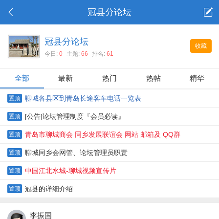
冠县分论坛
冠县分论坛
收藏
今日:
0
主题:
66
排名:
61
全部
最新
热门
热帖
精华
聊城各县区到青岛长途客车电话一览表
置顶
[公告]论坛管理制度『会员必读』
置顶
青岛市聊城商会 同乡发展联谊会 网站 邮箱及 QQ群
置顶
聊城同乡会网管、论坛管理员职责
置顶
中国江北水城-聊城视频宣传片
置顶
冠县的详细介绍
置顶
李振国