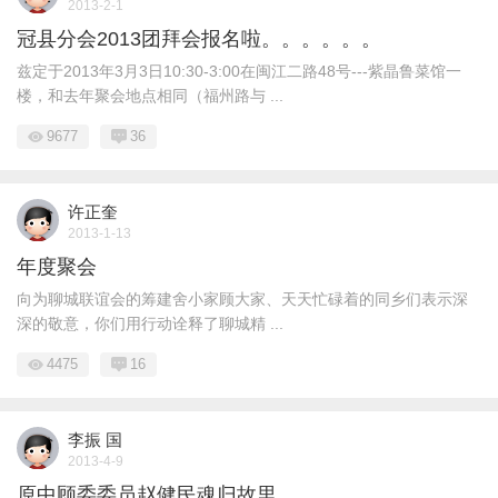
2013-2-1
冠县分会2013团拜会报名啦。。。。。。
兹定于2013年3月3日10:30-3:00在闽江二路48号---紫晶鲁菜馆一
楼，和去年聚会地点相同（福州路与 ...
9677
36
许正奎
2013-1-13
年度聚会
向为聊城联谊会的筹建舍小家顾大家、天天忙碌着的同乡们表示深
深的敬意，你们用行动诠释了聊城精 ...
4475
16
李振 国
2013-4-9
原中顾委委员赵健民魂归故里