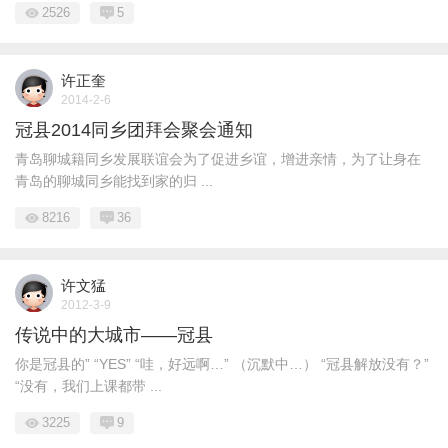
2526
5
许正奎
2014-2-6
冠县2014同乡团拜会聚会通知
青岛聊城籍同乡发展联谊会为了促进乡谊，增进亲情，为了让身在
青岛的聊城同乡能找到家的归 ...
8216
36
许文猛
2012-3-9
传说中的大城市——冠县
你是冠县的” “YES” “哇，好远啊…” （沉默中…） “冠县解放没有？”
“没有，我们上课都带 ...
3225
9