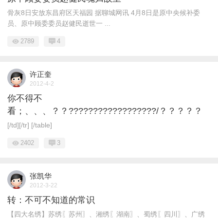
骨灰8日安放东昌府区天福园 据聊城网讯 4月8日是原中央候补委
员、原中顾委委员赵健民逝世一 ...
2789
4
许正奎
2012-4-2
你不得不
看；、、、？？??????????????????/？？？？？
[/td][/tr] [/table]
2402
3
张凯华
2012-3-22
转：不可不知道的常识
【四大名绣】苏绣〖苏州〗、湘绣〖湖南〗、蜀绣〖四川〗、广绣