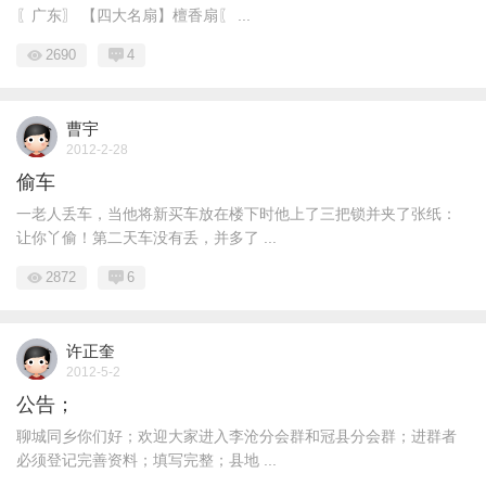
〖广东〗 【四大名扇】檀香扇〖 ...
2690
4
曹宇
2012-2-28
偷车
一老人丢车，当他将新买车放在楼下时他上了三把锁并夹了张纸：
让你丫偷！第二天车没有丢，并多了 ...
2872
6
许正奎
2012-5-2
公告；
聊城同乡你们好；欢迎大家进入李沧分会群和冠县分会群；进群者
必须登记完善资料；填写完整；县地 ...