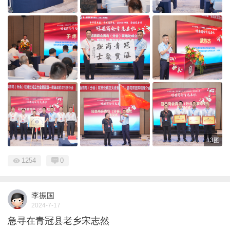
13图
1254
0
李振国
2024-7-17
急寻在青冠县老乡宋志然