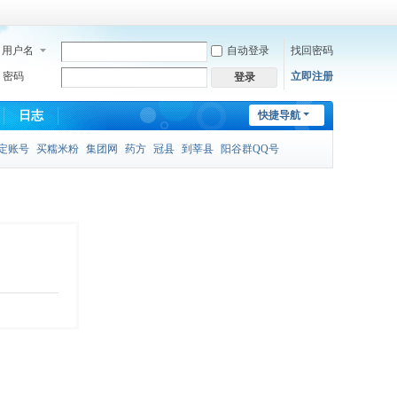
用户名
自动登录
找回密码
密码
立即注册
登录
日志
快捷导航
定账号
买糯米粉
集团网
药方
冠县
到莘县
阳谷群QQ号