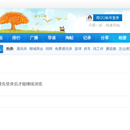
只需一步，快速开始
组
排行
广播
导读
淘帖
记录
分享
相册
热搜:
通讯录
聊城商会
招聘
免费通讯录
篮球
拼车
找工作
蘑菇酱
怎么绑
搜
不得发布
拼车信息
qq通讯录
摄影
索
请先登录后才能继续浏览