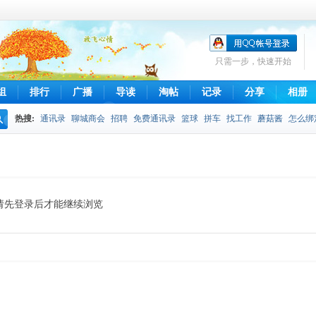
只需一步，快速开始
组
排行
广播
导读
淘帖
记录
分享
相册
热搜:
通讯录
聊城商会
招聘
免费通讯录
篮球
拼车
找工作
蘑菇酱
怎么绑
搜
不得发布
拼车信息
qq通讯录
摄影
索
请先登录后才能继续浏览